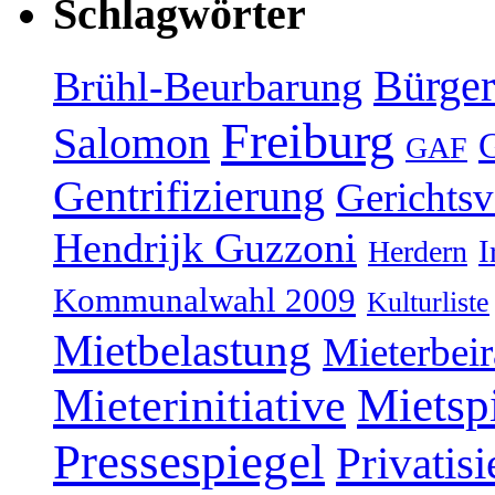
Schlagwörter
Bürger
Brühl-Beurbarung
Freiburg
Salomon
GAF
Gentrifizierung
Gerichtsv
Hendrijk Guzzoni
Herdern
I
Kommunalwahl 2009
Kulturliste
Mietbelastung
Mieterbeir
Mieterinitiative
Mietsp
Pressespiegel
Privatis