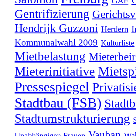
GAF
Gentrifizierung
Gerichtsv
Hendrijk Guzzoni
Herdern
I
Kommunalwahl 2009
Kulturliste
Mietbelastung
Mieterbeir
Mieterinitiative
Mietsp
Pressespiegel
Privatis
Stadtbau (FSB)
Stadtb
Stadtumstrukturierung
Vauban
Wah
Unabhängigen Frauen