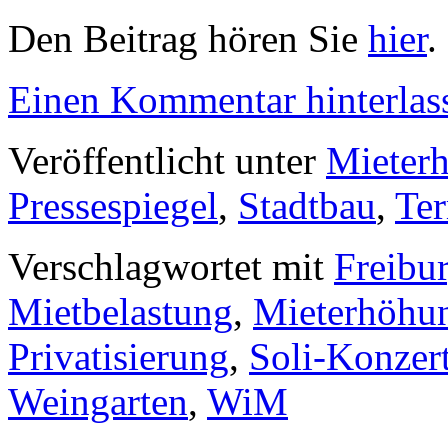
Den Beitrag hören Sie
hier
.
Einen Kommentar hinterlas
Veröffentlicht unter
Mieter
Pressespiegel
,
Stadtbau
,
Te
Verschlagwortet mit
Freibu
Mietbelastung
,
Mieterhöhu
Privatisierung
,
Soli-Konzer
Weingarten
,
WiM