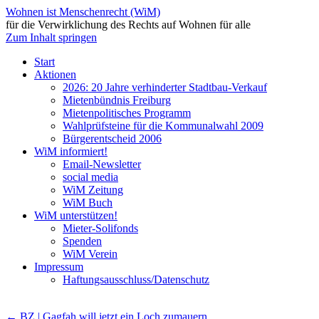
Wohnen ist Menschenrecht (WiM)
für die Verwirklichung des Rechts auf Wohnen für alle
Zum Inhalt springen
Start
Aktionen
2026: 20 Jahre verhinderter Stadtbau-Verkauf
Mietenbündnis Freiburg
Mietenpolitisches Programm
Wahlprüfsteine für die Kommunalwahl 2009
Bürgerentscheid 2006
WiM informiert!
Email-Newsletter
social media
WiM Zeitung
WiM Buch
WiM unterstützen!
Mieter-Solifonds
Spenden
WiM Verein
Impressum
Haftungsausschluss/Datenschutz
←
BZ | Gagfah will jetzt ein Loch zumauern