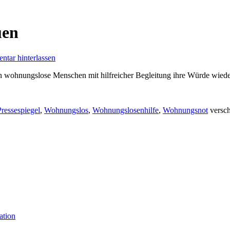
uen
tar hinterlassen
 wohnungslose Menschen mit hilfreicher Begleitung ihre Würde wiede
Pressespiegel
,
Wohnungslos
,
Wohnungslosenhilfe
,
Wohnungsnot
versch
ation