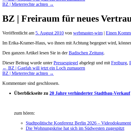
BZ | Mieterrechte achten
→
BZ | Freiraum für neues Vertra
Veröffentlicht am
5. August 2010
von
webmaster-wim
|
Einen Kommen
Im Erika-Kramer-Haus, wo ihnen mit Achtung begegnet wird, können
Den ganzen Artikel lesen Sie in der
Badischen Zeitung
.
Dieser Beitrag wurde unter
Pressespiegel
abgelegt und mit
Freiburg
,
←
BZ | Gagfah will jetzt ein Loch zumauern
BZ | Mieterrechte achten
→
Kommentare sind geschlossen.
Überblickseite zu
20 Jahre verhinderter Stadtbau-Verkauf
zum hören:
Stadtpolitische Konferenz Berlin 2026 – Videodokument
Die Wohnungskrise hat sich im Südwesten zugespitzt