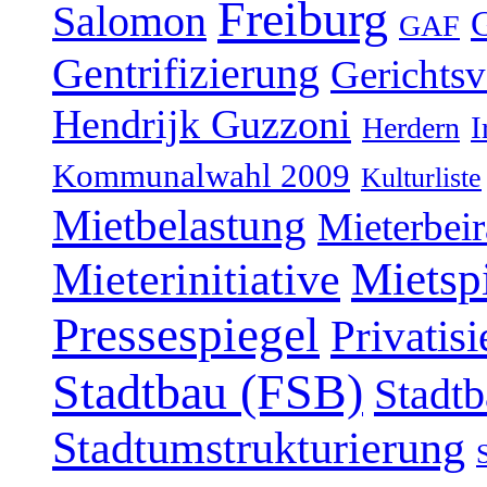
Freiburg
Salomon
GAF
Gentrifizierung
Gerichtsv
Hendrijk Guzzoni
Herdern
I
Kommunalwahl 2009
Kulturliste
Mietbelastung
Mieterbeir
Mieterinitiative
Mietsp
Pressespiegel
Privatis
Stadtbau (FSB)
Stadtb
Stadtumstrukturierung