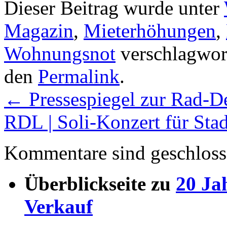
Dieser Beitrag wurde unter
Magazin
,
Mieterhöhungen
,
Wohnungsnot
verschlagwort
den
Permalink
.
←
Pressespiegel zur Rad-D
RDL | Soli-Konzert für St
Kommentare sind geschloss
Überblickseite zu
20 Ja
Verkauf