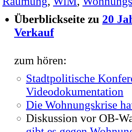
Räumung
,
WiM
,
Wohnungsl
Überblickseite zu
20 Ja
Verkauf
zum hören:
Stadtpolitische Konfer
Videodokumentation
Die Wohnungskrise hat
Diskussion vor OB-Wa
gibt es gegen Wohnun