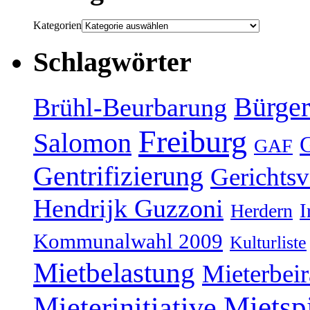
Kategorien
Schlagwörter
Bürger
Brühl-Beurbarung
Freiburg
Salomon
GAF
Gentrifizierung
Gerichtsv
Hendrijk Guzzoni
Herdern
I
Kommunalwahl 2009
Kulturliste
Mietbelastung
Mieterbeir
Mieterinitiative
Mietsp