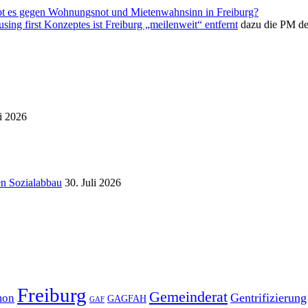
bt es gegen Wohnungsnot und Mietenwahnsinn in Freiburg?
ing first Konzeptes ist Freiburg „meilenweit“ entfernt
dazu die PM de
i 2026
en Sozialabbau
30. Juli 2026
Freiburg
Gemeinderat
Gentrifizierung
mon
GAGFAH
GAF