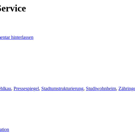
ervice
ntar hinterlassen
ehlkau
,
Pressespiegel
,
Stadtumstrukturierung
,
Studiwohnheim
,
Zähring
ation