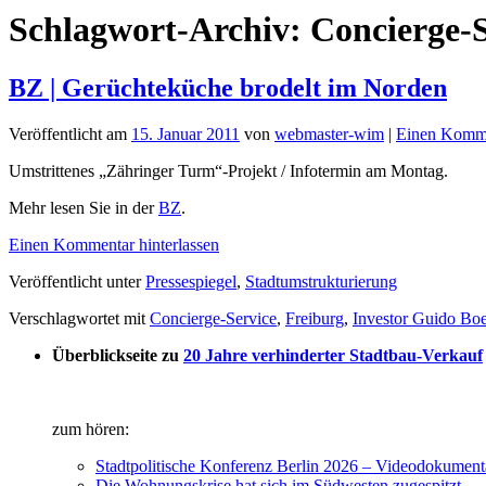
Schlagwort-Archiv:
Concierge-S
BZ | Gerüchteküche brodelt im Norden
Veröffentlicht am
15. Januar 2011
von
webmaster-wim
|
Einen Komme
Umstrittenes „Zähringer Turm“-Projekt / Infotermin am Montag.
Mehr lesen Sie in der
BZ
.
Einen Kommentar hinterlassen
Veröffentlicht unter
Pressespiegel
,
Stadtumstrukturierung
Verschlagwortet mit
Concierge-Service
,
Freiburg
,
Investor Guido Bo
Überblickseite zu
20 Jahre verhinderter Stadtbau-Verkauf
zum hören:
Stadtpolitische Konferenz Berlin 2026 – Videodokument
Die Wohnungskrise hat sich im Südwesten zugespitzt