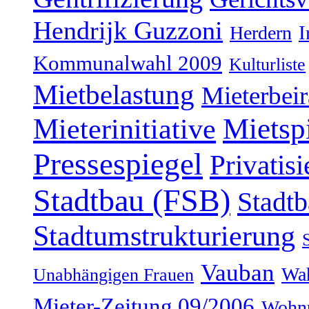
Hendrijk Guzzoni
Herdern
I
Kommunalwahl 2009
Kulturliste
Mietbelastung
Mieterbeir
Mieterinitiative
Mietsp
Pressespiegel
Privatis
Stadtbau (FSB)
Stadtb
Stadtumstrukturierung
Vauban
Wah
Unabhängigen Frauen
Mieter-Zeitung 09/2006
Wohnu