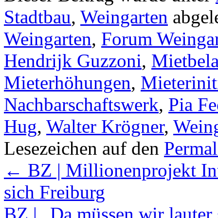
Stadtbau
,
Weingarten
abgel
Weingarten
,
Forum Weingar
Hendrijk Guzzoni
,
Mietbel
Mieterhöhungen
,
Mieterinit
Nachbarschaftswerk
,
Pia Fe
Hug
,
Walter Krögner
,
Weing
Lesezeichen auf den
Permal
←
BZ | Millionenprojekt In
sich Freiburg
BZ | „Da müssen wir lauter