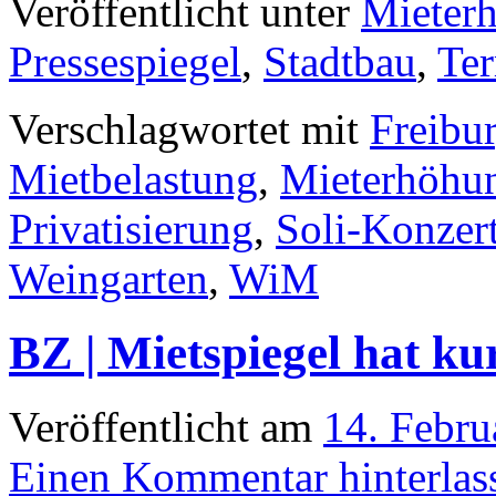
Veröffentlicht unter
Mieter
Pressespiegel
,
Stadtbau
,
Te
Verschlagwortet mit
Freibu
Mietbelastung
,
Mieterhöhu
Privatisierung
,
Soli-Konzer
Weingarten
,
WiM
BZ | Mietspiegel hat ku
Veröffentlicht am
14. Febru
Einen Kommentar hinterlas