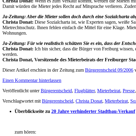
Christa Donat:
Wenn es zum Verkauf kommt, werden die Mieten mittel
Damit würden die Mieter jedes Recht auf Mitsprache verlieren. Zudem 
Ja-Zeitung: Aber die Mieter sollen doch durch eine Sozialcharta a
Christa Donat:
Diese Sozialcharta ist, wie Experten sagen, weiße Sal
Mietrechtsschutz. Ihnen fehlen einfach die Mittel für eine Klage. Mie
Wohnungen.
Ja-Zeitung: Für wie realistisch schätzen Sie es ein, dass der Ents
Christa Donat:
Ich bin sicher, dass die Bürger von Freiburg wissen
werden.
Christa Donat, Vorsitzende des Mieterbeirats der Freiburger St
Dieser Artikel erschien in der Zeitung zum
Bürgerentscheid 09/2006
v
Einen Kommentar hinterlassen
Veröffentlicht unter
Bürgerentscheid
,
Flugblätter
,
Mieterbeirat
,
Presse
Verschlagwortet mit
Bürgerentscheid
,
Christa Donat
,
Mieterbeirat
,
So
Überblickseite zu
20 Jahre verhinderter Stadtbau-Verkauf
zum hören: