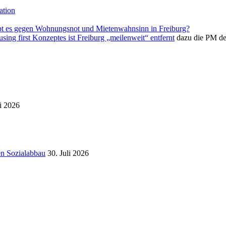
ation
bt es gegen Wohnungsnot und Mietenwahnsinn in Freiburg?
ing first Konzeptes ist Freiburg „meilenweit“ entfernt
dazu die PM de
i 2026
en Sozialabbau
30. Juli 2026