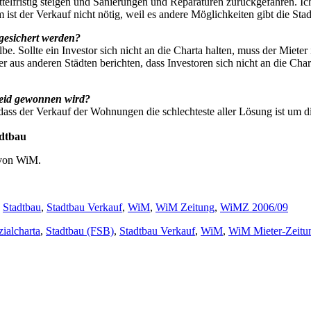
fristig steigen und Sanierungen und Reparaturen zurückgefahren. Ich 
ist der Verkauf nicht nötig, weil es andere Möglichkeiten gibt die Stad
bgesichert werden?
be. Sollte ein Investor sich nicht an die Charta halten, muss der Miete
ter aus anderen Städten berichten, dass Investoren sich nicht an die Ch
cheid gewonnen wird?
, dass der Verkauf der Wohnungen die schlechteste aller Lösung ist um
adtbau
on WiM.
,
Stadtbau
,
Stadtbau Verkauf
,
WiM
,
WiM Zeitung
,
WiMZ 2006/09
zialcharta
,
Stadtbau (FSB)
,
Stadtbau Verkauf
,
WiM
,
WiM Mieter-Zeitu