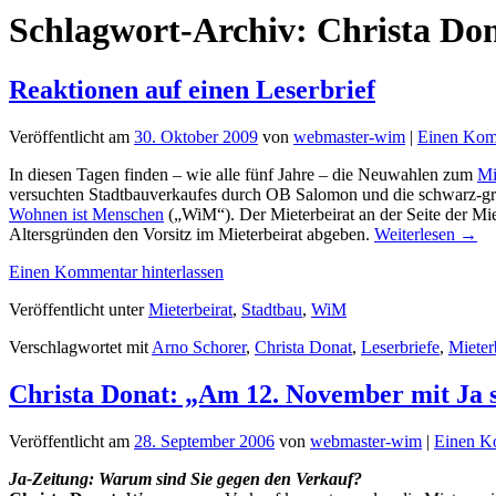
Schlagwort-Archiv:
Christa Do
Reaktionen auf einen Leserbrief
Veröffentlicht am
30. Oktober 2009
von
webmaster-wim
|
Einen Komm
In diesen Tagen finden – wie alle fünf Jahre – die Neuwahlen zum
Mi
versuchten Stadtbauverkaufes durch OB Salomon und die schwarz-grüne
Wohnen ist Menschen
(„WiM“). Der Mieterbeirat an der Seite der M
Altersgründen den Vorsitz im Mieterbeirat abgeben.
Weiterlesen
→
Einen Kommentar hinterlassen
Veröffentlicht unter
Mieterbeirat
,
Stadtbau
,
WiM
Verschlagwortet mit
Arno Schorer
,
Christa Donat
,
Leserbriefe
,
Mieter
Christa Donat: „Am 12. November mit Ja
Veröffentlicht am
28. September 2006
von
webmaster-wim
|
Einen Ko
Ja-Zeitung: Warum sind Sie gegen den Verkauf?