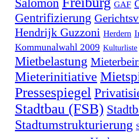
Freiburg
Salomon
GAF
Gentrifizierung
Gerichtsv
Hendrijk Guzzoni
Herdern
I
Kommunalwahl 2009
Kulturliste
Mietbelastung
Mieterbeir
Mieterinitiative
Mietsp
Pressespiegel
Privatis
Stadtbau (FSB)
Stadtb
Stadtumstrukturierung