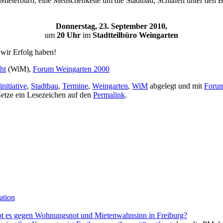
eterbüro, eine Menschenkette um die Stadtbau, Schlafen unter den Brü
Donnerstag, 23. September 2010,
um
20 Uhr
im
Stadtteilbüro Weingarten
 wir Erfolg haben!
ht
(WiM),
Forum Weingarten 2000
initiative
,
Stadtbau
,
Termine
,
Weingarten
,
WiM
abgelegt und mit
Forum
Setze ein Lesezeichen auf den
Permalink
.
ation
bt es gegen Wohnungsnot und Mietenwahnsinn in Freiburg?