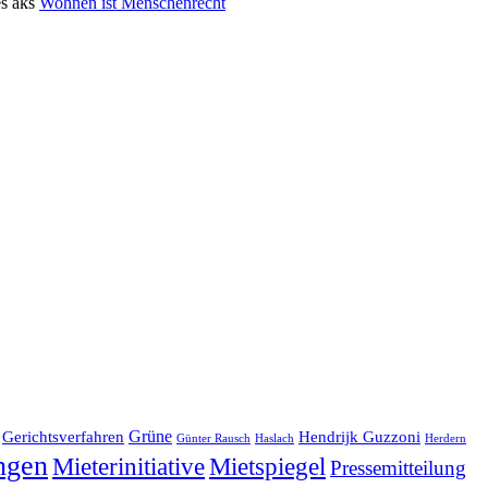
s aks
Wohnen ist Menschenrecht
Grüne
Hendrijk Guzzoni
Gerichtsverfahren
Herdern
Günter Rausch
Haslach
ngen
Mietspiegel
Mieterinitiative
Pressemitteilung