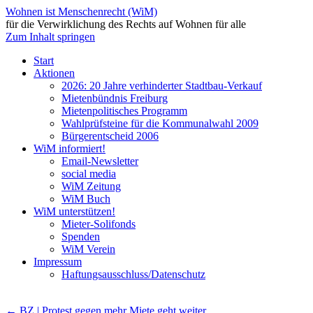
Wohnen ist Menschenrecht (WiM)
für die Verwirklichung des Rechts auf Wohnen für alle
Zum Inhalt springen
Start
Aktionen
2026: 20 Jahre verhinderter Stadtbau-Verkauf
Mietenbündnis Freiburg
Mietenpolitisches Programm
Wahlprüfsteine für die Kommunalwahl 2009
Bürgerentscheid 2006
WiM informiert!
Email-Newsletter
social media
WiM Zeitung
WiM Buch
WiM unterstützen!
Mieter-Solifonds
Spenden
WiM Verein
Impressum
Haftungsausschluss/Datenschutz
←
BZ | Protest gegen mehr Miete geht weiter