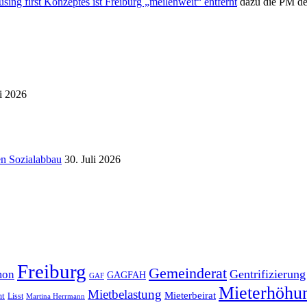
ing first Konzeptes ist Freiburg „meilenweit“ entfernt
dazu die PM de
i 2026
en Sozialabbau
30. Juli 2026
Freiburg
Gemeinderat
Gentrifizierung
mon
GAGFAH
GAF
Mieterhöhu
Mietbelastung
Mieterbeirat
mt
Lisst
Martina Herrmann