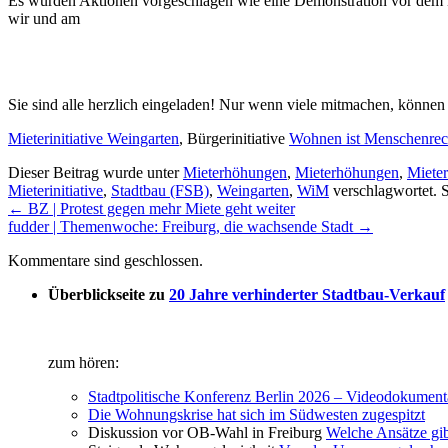
Es wurden Aktionen vorgeschlagen wie eine Demonstration vor dem Mi
wir und am
Sie sind alle herzlich eingeladen! Nur wenn viele mitmachen, können
Mieterinitiative Weingarten
, Bürgerinitiative
Wohnen ist Menschenrec
Dieser Beitrag wurde unter
Mieterhöhungen
,
Mieterhöhungen
,
Mieter
Mieterinitiative
,
Stadtbau (FSB)
,
Weingarten
,
WiM
verschlagwortet. 
←
BZ | Protest gegen mehr Miete geht weiter
fudder | Themenwoche: Freiburg, die wachsende Stadt
→
Kommentare sind geschlossen.
Überblickseite zu
20 Jahre verhinderter Stadtbau-Verkauf
zum hören:
Stadtpolitische Konferenz Berlin 2026 – Videodokument
Die Wohnungskrise hat sich im Südwesten zugespitzt
Diskussion vor OB-Wahl in Freiburg
Welche Ansätze gi