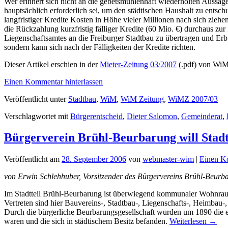
Wer erinnert sich nicht an die gebetsmühlenhaft wiederholten Auss
hauptsächlich erforderlich sei, um den städtischen Haushalt zu entsch
langfristiger Kredite Kosten in Höhe vieler Millionen nach sich zie
die Rückzahlung kurzfristig fälliger Kredite (60 Mio. €) durchaus zu
Liegenschaftsamtes an die Freiburger Stadtbau zu übertragen und Erb
sondern kann sich nach der Fälligkeiten der Kredite richten.
Dieser Artikel erschien in der
Mieter-Zeitung 03/2007
(.pdf) von WiM
Einen Kommentar hinterlassen
Veröffentlicht unter
Stadtbau
,
WiM
,
WiM Zeitung
,
WiMZ 2007/03
Verschlagwortet mit
Bürgerentscheid
,
Dieter Salomon
,
Gemeinderat
,
Bürgerverein Brühl-Beurbarung will Stadt
Veröffentlicht am
28. September 2006
von
webmaster-wim
|
Einen Ko
von Erwin Schlehhuber, Vorsitzender des Bürgervereins Brühl-Beurb
Im Stadtteil Brühl-Beurbarung ist überwiegend kommunaler Wohnraum
Vertreten sind hier Bauvereins‑, Stadtbau‑, Liegenschafts‑, Heimba
Durch die bürgerliche Beurbarungsgesellschaft wurden um 1890 die e
waren und die sich in städtischem Besitz befanden.
Weiterlesen
→