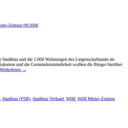
ter-Zeitung 09/2006
er Stadtbau und die 1.000 Wohnungen des Liegenschaftsamts im
 Salomon und die Gemeinderatsmehrheit wollten die Bürger hierüber
Weiterlesen
→
,
Stadtbau (FSB)
,
Stadtbau Verkauf
,
WiM
,
WiM Mieter-Zeitung