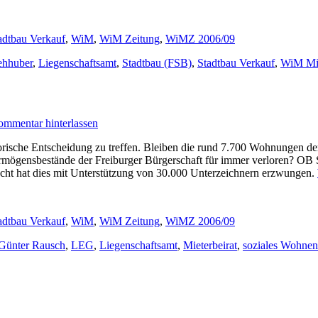
adtbau Verkauf
,
WiM
,
WiM Zeitung
,
WiMZ 2006/09
ehhuber
,
Liegenschaftsamt
,
Stadtbau (FSB)
,
Stadtbau Verkauf
,
WiM Mie
mmentar hinterlassen
rische Entscheidung zu treffen. Bleiben die rund 7.700 Wohnungen d
ermögensbestände der Freiburger Bürgerschaft für immer verloren? OB
recht hat dies mit Unterstützung von 30.000 Unterzeichnern erzwungen.
adtbau Verkauf
,
WiM
,
WiM Zeitung
,
WiMZ 2006/09
Günter Rausch
,
LEG
,
Liegenschaftsamt
,
Mieterbeirat
,
soziales Wohnen