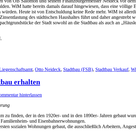
agen von OB Salomon und seinem Finanzbürgermeister Neideck vor dem
ulden. WiM hatte bereits damals darauf hingewiesen, dass eine völlige 
hen würden. Heute ist von Entschuldung keine Rede mehr. WiM ist alle
r Zinsentlastung des städtischen Haushaltes führt und daher angestreb
pachtgrundstücke der Stadt sowohl an die Stadtbau als auch an „Häusleb
.
Liegenschaftsamt
,
Otto Neideck
,
Stadtbau (FSB)
,
Stadtbau Verkauf
,
W
bau erhalten
mmentar hinterlassen
arung
 zu finden, der in den 1920er- und in den 1890er- Jahren gebaut wur
u‑, Familienheim‑ und Eisenbahnerwohnungen.
rsten sozialen Wohnungen gebaut, die ausschließlich Arbeitern, Anges