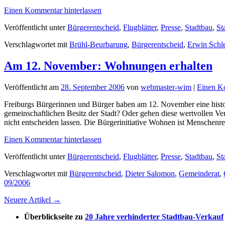
Einen Kommentar hinterlassen
Veröffentlicht unter
Bürgerentscheid
,
Flugblätter
,
Presse
,
Stadtbau
,
St
Verschlagwortet mit
Brühl-Beurbarung
,
Bürgerentscheid
,
Erwin Schl
Am 12. November: Wohnungen erhalten
Veröffentlicht am
28. September 2006
von
webmaster-wim
|
Einen Ko
Freiburgs Bürgerinnen und Bürger haben am 12. November eine histo
gemeinschaftlichen Besitz der Stadt? Oder gehen diese wertvollen V
nicht entscheiden lassen. Die Bürgerinitiative Wohnen ist Menschen
Einen Kommentar hinterlassen
Veröffentlicht unter
Bürgerentscheid
,
Flugblätter
,
Presse
,
Stadtbau
,
St
Verschlagwortet mit
Bürgerentscheid
,
Dieter Salomon
,
Gemeinderat
,
09/2006
Neuere Artikel
→
Überblickseite zu
20 Jahre verhinderter Stadtbau-Verkauf