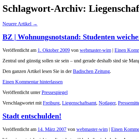
Schlagwort-Archiv:
Liegenscha
Neuere Artikel
→
BZ | Wohnungsnotstand: Studenten weichen
Veröffentlicht am
1. Oktober 2009
von
webmaster-wim
|
Einen Komme
Zentral und günstig sollen sie sein – und gerade deshalb sind sie Ma
Den ganzen Artikel lesen Sie in der
Badischen Zeitung
.
Einen Kommentar hinterlassen
Veröffentlicht unter
Pressespiegel
Verschlagwortet mit
Freiburg
,
Liegenschaftsamt
,
Notlager
,
Pressemitt
Stadt entschulden!
Veröffentlicht am
14. März 2007
von
webmaster-wim
|
Einen Kommen