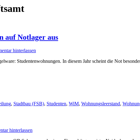
ftsamt
 auf Notlager aus
ntar hinterlassen
ngelware: Studentenwohnungen. In diesem Jahr scheint die Not besonders 
eilung
,
Stadtbau (FSB)
,
Studenten
,
WiM
,
Wohnungsleerstand
,
Wohnung
tar hinterlassen