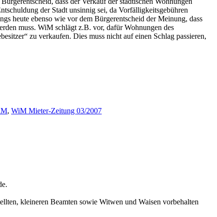
 Bürgerentscheid, dass der Verkauf der städtischen Wohnungen
Entschuldung der Stadt unsinnig sei, da Vorfälligkeitsgebühren
rdings heute ebenso wie vor dem Bürgerentscheid der Meinung, dass
t werden muss. WiM schlägt z.B. vor, dafür Wohnungen des
esitzer“ zu verkaufen. Dies muss nicht auf einen Schlag passieren,
iM
,
WiM Mieter-Zeitung 03/2007
de.
tellten, kleineren Beamten sowie Witwen und Waisen vorbehalten