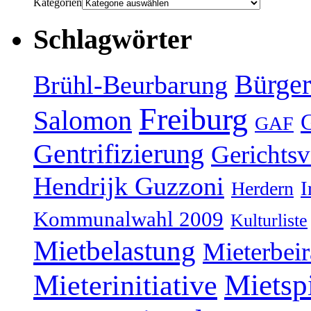
Kategorien
Schlagwörter
Bürger
Brühl-Beurbarung
Freiburg
Salomon
GAF
Gentrifizierung
Gerichtsv
Hendrijk Guzzoni
Herdern
I
Kommunalwahl 2009
Kulturliste
Mietbelastung
Mieterbeir
Mieterinitiative
Mietsp