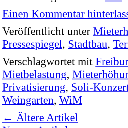
Einen Kommentar hinterlas
Veröffentlicht unter
Mieter
Pressespiegel
,
Stadtbau
,
Te
Verschlagwortet mit
Freibu
Mietbelastung
,
Mieterhöhu
Privatisierung
,
Soli-Konzer
Weingarten
,
WiM
←
Ältere Artikel